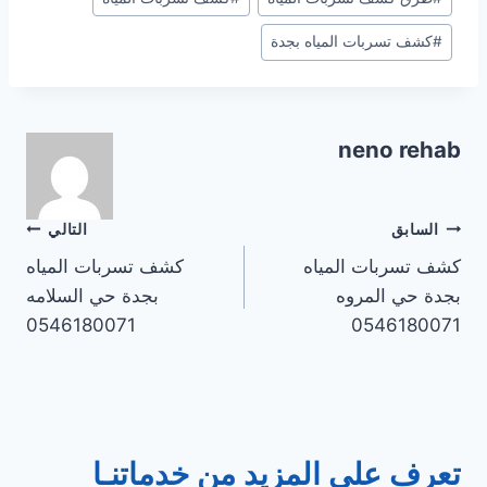
المقال:
#
كشف تسربات المياه بجدة
neno rehab
تصفّح
السابق
التالي
كشف تسربات المياه
كشف تسربات المياه
المقالات
بجدة حي المروه
بجدة حي السلامه
0546180071
0546180071
تعرف علي المزيد من خدماتنـا