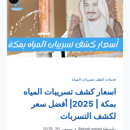
Long
المخفية
iption
بمكة؟
نصائح
الحزم
الخليجي
خدمات كشف تسربات المياه
اسعار كشف تسريبات المياه
بمكة | 2025| أفضل سعر
لكشف التسربات
بواسطة
Rehab emad
سبتمبر 20, 2025