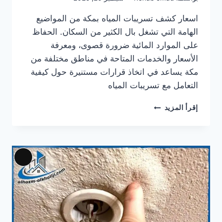
اسعار كشف تسريبات المياه بمكة من المواضيع
الهامة التي تشغل بال الكثير من السكان. الحفاظ
على الموارد المائية ضرورة قصوى، ومعرفة
الأسعار والخدمات المتاحة في مناطق مختلفة من
مكة يساعد في اتخاذ قرارات مستنيرة حول كيفية
التعامل مع تسريبات المياه
اسعار
إقرأ المزيد
كشف
تسريبات
المياه
بمكة
|
Long
2025|
iption
أفضل
سعر
لكشف
التسربات