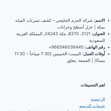
الاسم:
شركة الحزم الخليجي – كشف تسربات المياه
بمكة | عزل أسطح وخزانات
العنوان:
3121، 8370، مكة 24243، المملكة العربية
السعودية
رقم الهاتف:
966546036445+
أوقات العمل:
السبت–الخميس (7:30 صباحاً – 11:30
مساءً) | الجمعة: مغلق
اهم التصنيفات
الرئيسية
خدمات الترميم