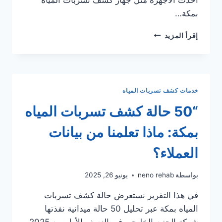
بمكة…
أفضل
إقرأ المزيد
شركة
كشف
تسربات
المياه
بمكة
خدمات كشف تسربات المياه
المكرمة
|
“50 حالة كشف تسربات المياه
خصم
60%
بمكة: ماذا تعلمنا من بيانات
|
مع
العملاء؟
الضمان
بواسطة
neno rehab
يونيو 26, 2025
في هذا التقرير نستعرض حالة كشف تسربات
المياه بمكة عبر تحليل 50 حالة ميدانية نفذتها