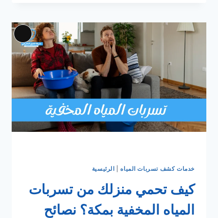
تسربات
المياه
في
الطائف
Long
0546180071
iption
خصم
40%اتصل
الان
خدمات كشف تسربات المياه
|
الرئيسية
كيف تحمي منزلك من تسربات
المياه المخفية بمكة؟ نصائح