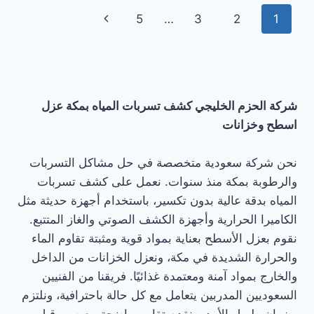
بمكة
تنقل
الصفحة
5
…
3
2
1
حي
الشرائع
الصفحة
التالية
0546180071
شركة الحزم الخليجي كشف تسربات المياه بمكة عزل
اسطح وخزانات
نحن شركة سعودية متخصصة في حل مشاكل التسربات
والرطوبة بمكة منذ سنوات. نعمل على كشف تسربات
المياه بدقة عالية بدون تكسير، باستخدام أجهزة حديثة مثل
الكاميرا الحرارية وأجهزة الكشف الصوتي والغاز المتتبع.
نقوم بعزل الأسطح بعناية بمواد قوية ومثبتة تقاوم الماء
والحرارة الشديدة في مكة، ونعزل الخزانات من الداخل
والخارج بمواد آمنة ومعتمدة غذائيًا. فريقنا من الفنيين
السعوديين المدربين يتعامل مع كل حالة باحترافية، ونلتزم
بضمان طويل الأمد، ونقدم تقارير واضحة مع صور قبل