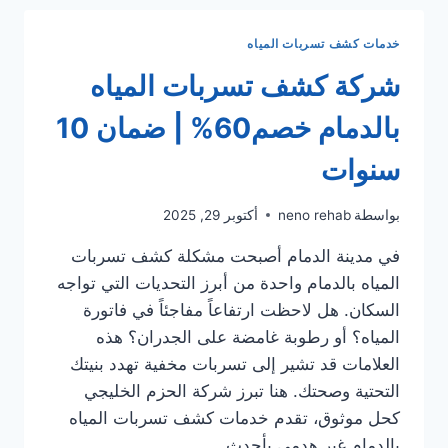
خدمات
السباكة
خدمات كشف تسربات المياه
بضمان
الحزم
شركة كشف تسربات المياه
الخليجي
بالدمام خصم60% | ضمان 10
سنوات
بواسطة
neno rehab
أكتوبر 29, 2025
في مدينة الدمام أصبحت مشكلة كشف تسربات
المياه بالدمام واحدة من أبرز التحديات التي تواجه
السكان. هل لاحظت ارتفاعاً مفاجئاً في فاتورة
المياه؟ أو رطوبة غامضة على الجدران؟ هذه
العلامات قد تشير إلى تسربات مخفية تهدد بنيتك
التحتية وصحتك. هنا تبرز شركة الحزم الخليجي
كحل موثوق، تقدم خدمات كشف تسربات المياه
بالدمام غير هدمي بأحدث…