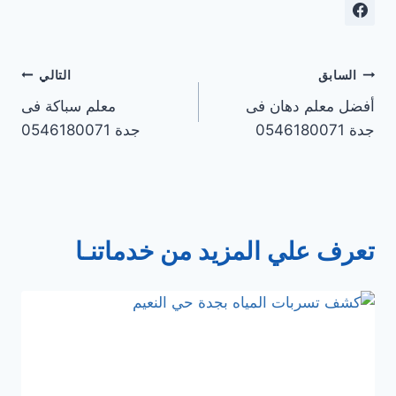
تصفّح
السابق
التالي
أفضل معلم دهان فى
معلم سباكة فى
المقالات
جدة 0546180071
جدة 0546180071
تعرف علي المزيد من خدماتنـا