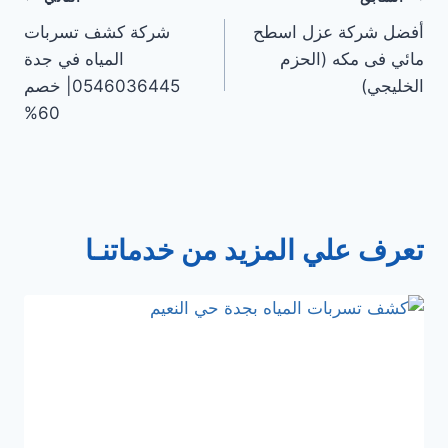
تصفّح
أفضل شركة عزل اسطح
شركة كشف تسربات
المقالات
مائي فى مكه (الحزم
المياه في جدة
الخليجي)
0546036445| خصم
60%
تعرف علي المزيد من خدماتنـا