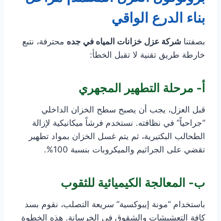
بناء الدرع الواقي
بصفتنا
شركة عزل خزانات المياه في جده
محترفة، نتبع
خارطة طريق تقنية لا تقبل الخطأ:
أ- مرحلة التطهير المجهري
قبل العزل، يجب أن يصبح سطح الخزان الداخلي
“جراحياً” في نظافته. نستخدم فرشاً ميكانيكية لإزالة
الطحالب البكتيرية، ثم يتم غسل الخزان بمواد تطهير
تقضي على الجراثيم والميكروبات بنسبة 100%.
ب- المعالجة الكيميائية للثقوب
باستخدام “مونة إيبوكسية” سريعة التصلب، نقوم بسد
كافة التعشيشات والشقوق في الخرسانة. هذه الخطوة