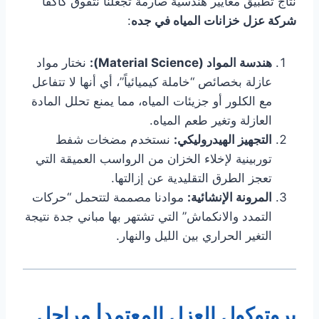
نتاج تطبيق معايير هندسية صارمة تجعلنا نتفوق كأكفأ
شركة عزل خزانات المياه في جده
:
هندسة المواد (Material Science):
نختار مواد
عازلة بخصائص “خاملة كيميائياً”، أي أنها لا تتفاعل
مع الكلور أو جزيئات المياه، مما يمنع تحلل المادة
العازلة وتغير طعم المياه.
التجهيز الهيدروليكي:
نستخدم مضخات شفط
توربينية لإخلاء الخزان من الرواسب العميقة التي
تعجز الطرق التقليدية عن إزالتها.
المرونة الإنشائية:
موادنا مصممة لتتحمل “حركات
التمدد والانكماش” التي تشتهر بها مباني جدة نتيجة
التغير الحراري بين الليل والنهار.
بروتوكول العزل المعتمد| مراحل