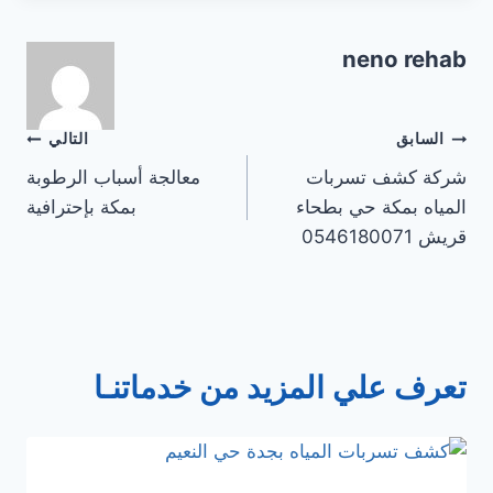
neno rehab
تصفّح
السابق
التالي
شركة كشف تسربات
معالجة أسباب الرطوبة
المقالات
المياه بمكة حي بطحاء
بمكة بإحترافية
قريش 0546180071
تعرف علي المزيد من خدماتنـا