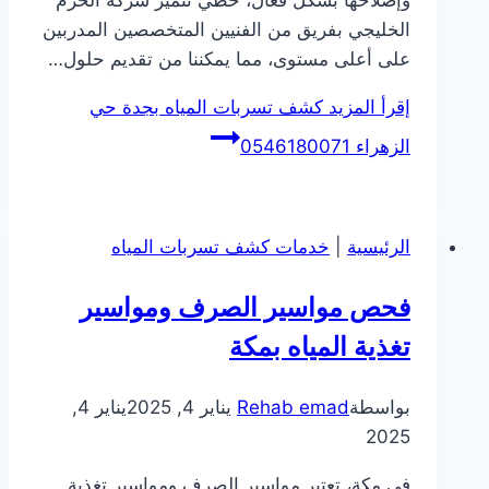
وإصلاحها بشكل فعال، حطي تتميز شركة الحزم
الخليجي بفريق من الفنيين المتخصصين المدربين
على أعلى مستوى، مما يمكننا من تقديم حلول…
إقرأ المزيد
كشف تسربات المياه بجدة حي
الزهراء 0546180071
الرئيسية
|
خدمات كشف تسربات المياه
فحص مواسير الصرف ومواسير
تغذية المياه بمكة
بواسطة
Rehab emad
يناير 4, 2025
يناير 4,
2025
في مكة، تعتبر مواسير الصرف ومواسير تغذية