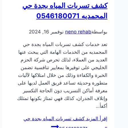
كشف تسربات المياه بجدة حي
المحمديه 0546180071
بواسطة
neno rehab
نوفمبر 16, 2024
تعد خدمات كشف تسربات المياه بجدة حي
المحمديه من الخدمات الهامة التي يبحث عنها
العديد من العملاء، لذلك تحرص شركة الحزم
الخليجي على توفيرها بمعايير تنافسية تضمن
الخبرة والكفاءة وذلك من خلال امتلاكها لآليات
متطورة وحديثة تساعد فريق العمل لديها على
معرفة أماكن التسريب دون الحاجة التكسير
وإتلاف الجدران، كذلك فهي تمتاز بكونها تمتلك
أكفأ…
إقرأ المزيد
كشف تسربات المياه بجدة حي